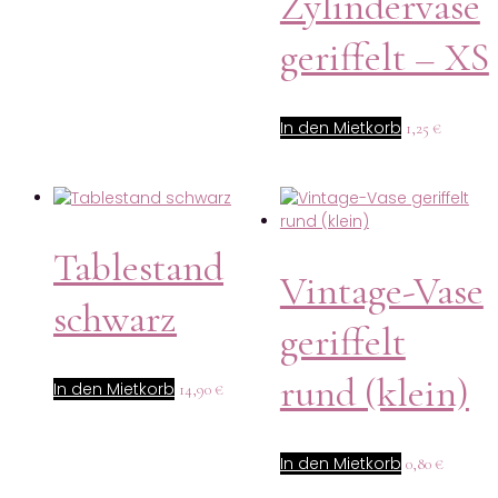
Zylindervase
geriffelt – XS
In den Mietkorb
1,25
€
Tablestand
Vintage-Vase
schwarz
geriffelt
rund (klein)
In den Mietkorb
14,90
€
In den Mietkorb
0,80
€