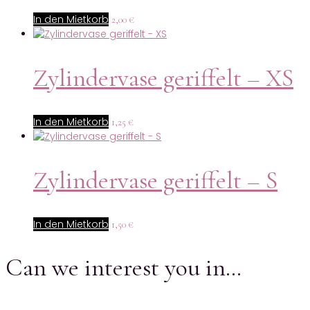
In den Mietkorb
2,00
€
Zylindervase geriffelt – XS
In den Mietkorb
1,25
€
Zylindervase geriffelt – S
In den Mietkorb
1,50
€
Can we interest you in…