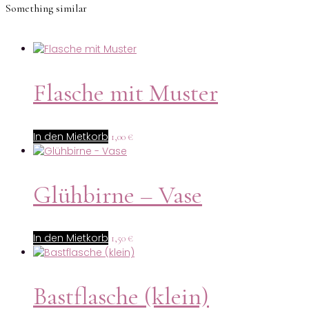
Something similar
Flasche mit Muster
In den Mietkorb
1,00
€
Glühbirne – Vase
In den Mietkorb
1,50
€
Bastflasche (klein)