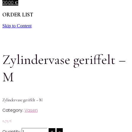
0
0,00
€
ORDER LIST
Skip to Content
Zylindervase geriffelt –
M
Zylindervase geriffelt – M
Category:
Vasen
1,75
€
Quantity