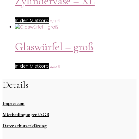
Zylindervase – XL
In den Mietkorb
2,15
€
Glaswürfel – groß
In den Mietkorb
2,00
€
Details
Impressum
Mietbedingungen/AGB
Datenschutzerklärung