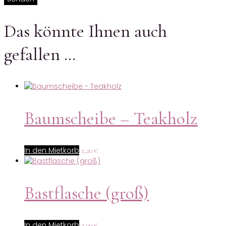
Das könnte Ihnen auch
gefallen …
Baumscheibe – Teakholz
In den Mietkorb
2,20
€
Bastflasche (groß)
In den Mietkorb
2,00
€