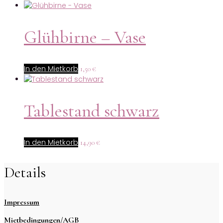
Glühbirne – Vase
In den Mietkorb
1,50
€
Tablestand schwarz
In den Mietkorb
14,90
€
Details
Impressum
Mietbedingungen/AGB