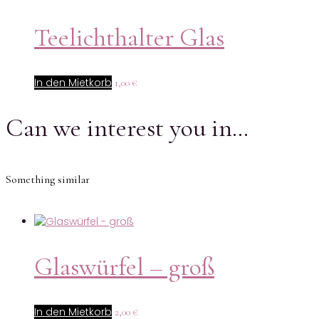
Teelichthalter Glas
In den Mietkorb
1,00
€
Can we interest you in…
Something similar
Glaswürfel – groß
In den Mietkorb
2,00
€