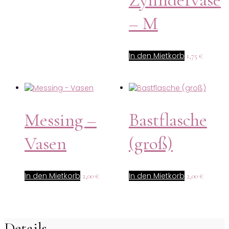
– M
In den Mietkorb
1,75
€
Messing –
Bastflasche
Vasen
(groß)
In den Mietkorb
In den Mietkorb
2,00
€
2,00
€
Details