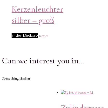
Kerzenleuchter
silber – groß
In den Mietkorb
12,95
€
Can we interest you in…
Something similar
Zylindervase