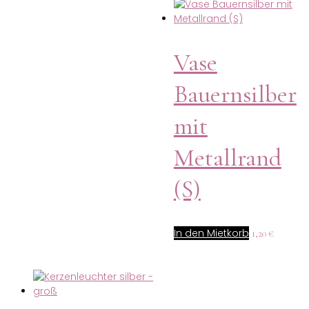
Vase
Bauernsilber
mit
Metallrand
(S)
In den Mietkorb
1,20
€