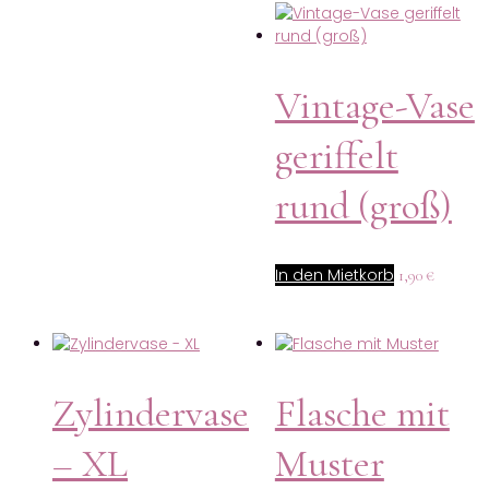
Vintage-Vase
geriffelt
rund (groß)
In den Mietkorb
1,90
€
Zylindervase
Flasche mit
– XL
Muster