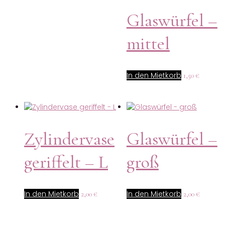
Glaswürfel –
mittel
In den Mietkorb
1,50
€
Zylindervase
Glaswürfel –
geriffelt – L
groß
In den Mietkorb
In den Mietkorb
2,00
€
2,00
€