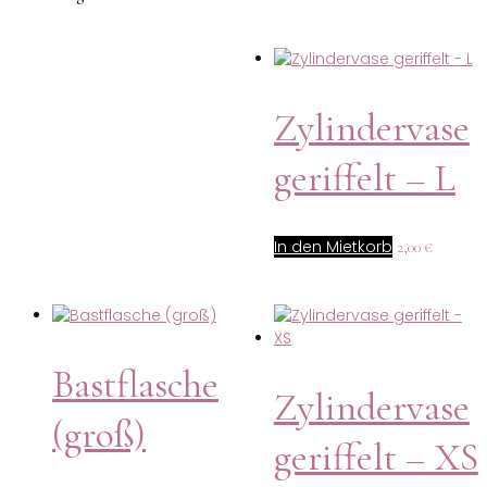
Zylindervase
geriffelt – L
In den Mietkorb
2,00
€
Bastflasche
Zylindervase
(groß)
geriffelt – XS