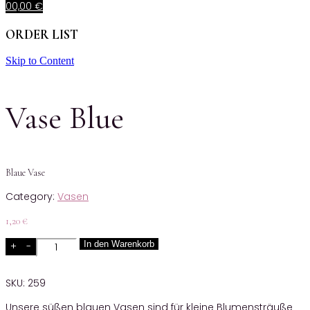
0
0,00
€
ORDER LIST
Skip to Content
Vase Blue
Blaue Vase
Category:
Vasen
1,20
€
Quantity
In den Warenkorb
SKU:
259
Unsere süßen blauen Vasen sind für kleine Blumensträuße