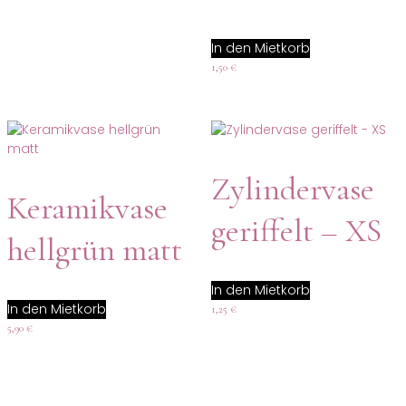
In den Mietkorb
1,50
€
Zylindervase
Keramikvase
geriffelt – XS
hellgrün matt
In den Mietkorb
In den Mietkorb
1,25
€
5,90
€