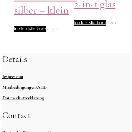
2-in-1 glas
silber – klein
In den Mietkorb
1,80
€
In den Mietkorb
9,95
€
Details
Impressum
Mietbedingungen/AGB
Datenschutzerklärung
Contact