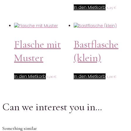
In den Mietkorb
1,25
€
Flasche mit
Bastflasche
Muster
(klein)
In den Mietkorb
In den Mietkorb
1,00
€
1,00
€
Can we interest you in…
Something similar