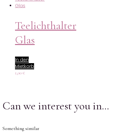
Teelichthalter
Glas
In den
Mietkorb
1,00
€
Can we interest you in…
Something similar