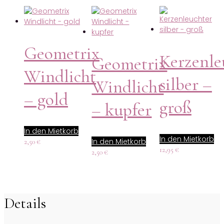
Geometrix
Kerzenle
Geometrix
Windlicht
silber –
Windlicht
– gold
groß
– kupfer
In den Mietkorb
In den Mietkorb
In den Mietkorb
2,50
€
12,95
€
2,50
€
Details