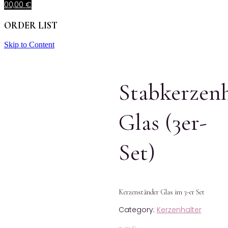
0
0,00
€
ORDER LIST
Skip to Content
Stabkerzenh
Glas (3er-
Set)
Kerzenständer Glas im 3-er Set
Category:
Kerzenhalter
9,00
€