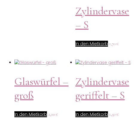
Zylindervase
– S
In den Mietkorb
1,70
€
Glaswürfel –
Zylindervase
groß
geriffelt – S
In den Mietkorb
In den Mietkorb
2,00
€
1,50
€