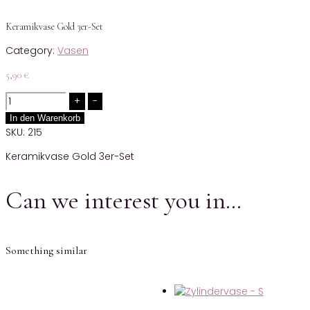
Keramikvase Gold 3er-Set
Category:
Vasen
5,90
€
Quantity
In den Warenkorb
SKU:
215
Keramikvase Gold 3er-Set
Can we interest you in…
Something similar