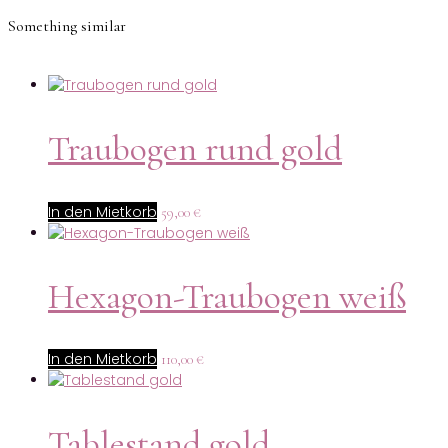
Something similar
Traubogen rund gold
In den Mietkorb
59,00
€
Hexagon-Traubogen weiß
In den Mietkorb
110,00
€
Tablestand gold