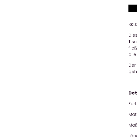
SKU
Dies
Tis
flie
all
Der
geh
Det
Far
Mate
Maße
Läng