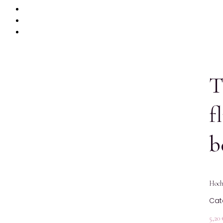
PRODUKTE
MIETKORB
CHECKOUT
T
f
b
Hochw
Cat
5,20