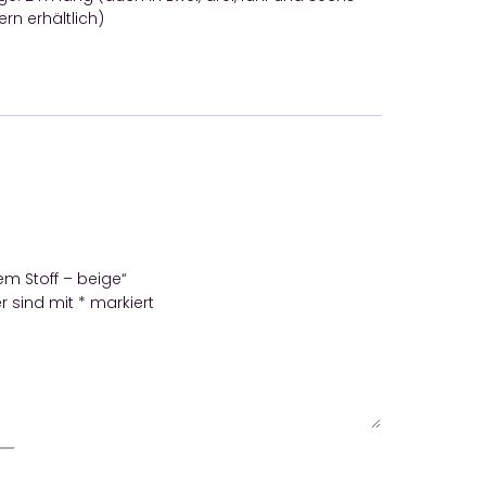
rn erhältlich)
em Stoff – beige“
er sind mit
*
markiert