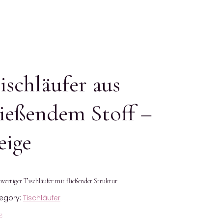
ischläufer aus
ließendem Stoff –
eige
ertiger Tischläufer mit fließender Struktur
egory:
Tischläufer
€