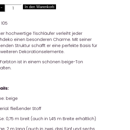
Quantity
In den Warenkorb
:
105
er hochwertige Tischläufer verleiht jeder
chdeko einen besonderen Charme. Mit seiner
ßenden Struktur schafft er eine perfekte Basis für
e weiteren Dekorationselemente.
 Farbton ist in einem schönen beige-Ton
alten.
ails:
be: beige
rial: fließender Stoff
: 0,75 m breit (auch in 1,45 m Breite erhältlich)
e: 2 m lang (auch in zwei, drei, fünf und sechs