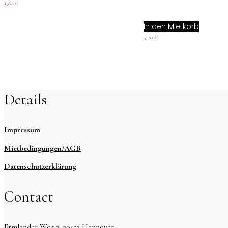
1,80
€
In den Mietkorb
5,20
€
Details
Impressum
Mietbedingungen/AGB
Datenschutzerklärung
Contact
Ermlander Weg 3, 30453 Hannover