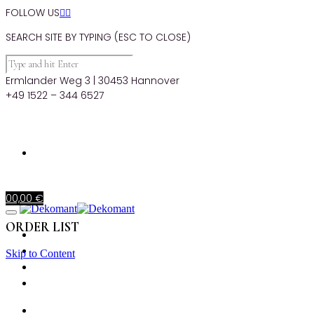
FOLLOW US


SEARCH SITE BY TYPING (ESC TO CLOSE)
Ermlander Weg 3 | 30453 Hannover
+49 1522 – 344 6527
0
0,00
€
ORDER LIST
STARTSEITE
PRODUKTE
Skip to Content
MIETKORB
CHECKOUT
STARTSEITE