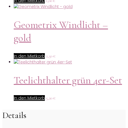
In den Mietkorb
1,00
€
Geometrix Windlicht –
gold
In den Mietkorb
2,50
€
Teelichthalter grün 4er-Set
In den Mietkorb
5,20
€
Details