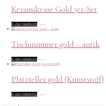
Keramikvase Gold 3er-Set
In den Mietkorb
5,90
€
Tischnummer gold – antik
In den Mietkorb
2,10
€
Platzteller gold (Kunststoff)
In den Mietkorb
1,20
€