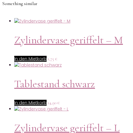
Something similar
Zylindervase geriffelt – M
In den Mietkorb
1,75
€
Tablestand schwarz
In den Mietkorb
14,90
€
Zylindervase geriffelt – L