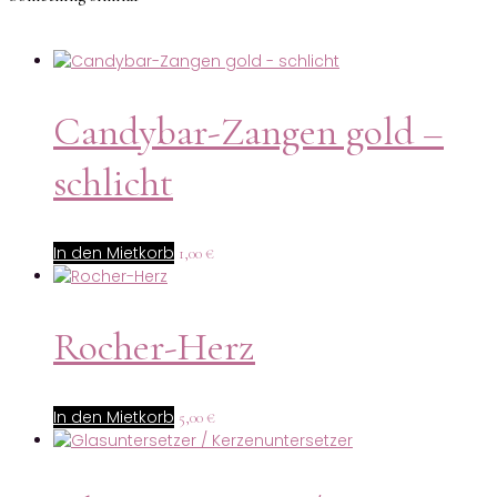
Candybar-Zangen gold –
schlicht
In den Mietkorb
1,00
€
Rocher-Herz
In den Mietkorb
5,00
€