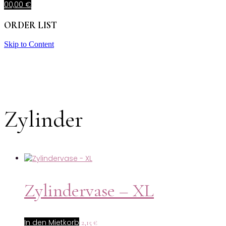
0
0,00
€
ORDER LIST
Skip to Content
Zylinder
Zylindervase – XL
In den Mietkorb
2,15
€