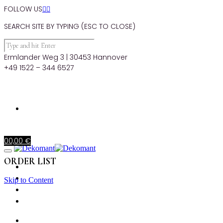
FOLLOW US


SEARCH SITE BY TYPING (ESC TO CLOSE)
Ermlander Weg 3 | 30453 Hannover
+49 1522 – 344 6527
0
0,00
€
ORDER LIST
STARTSEITE
PRODUKTE
Skip to Content
MIETKORB
CHECKOUT
STARTSEITE