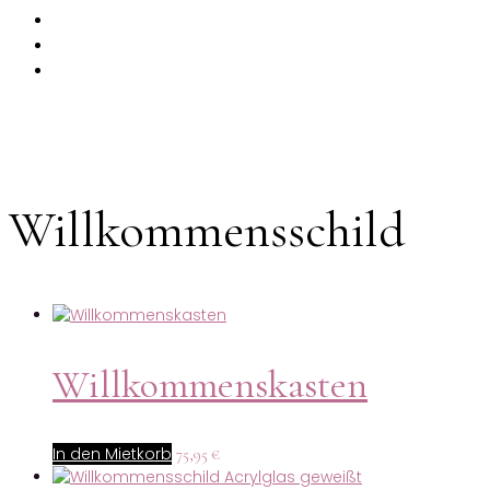
PRODUKTE
MIETKORB
CHECKOUT
Willkommensschild
Willkommenskasten
In den Mietkorb
75,95
€