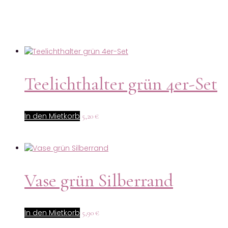
Teelichthalter grün 4er-Set
In den Mietkorb
5,20
€
Vase grün Silberrand
In den Mietkorb
5,90
€