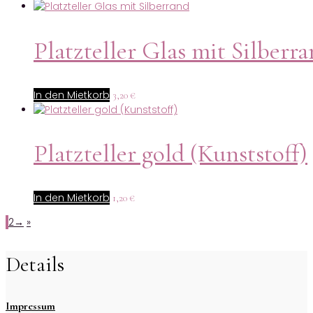
Platzteller Glas mit Silberr
In den Mietkorb
3,20
€
Platzteller gold (Kunststoff)
In den Mietkorb
1,20
€
1
2
→
»
Details
Impressum