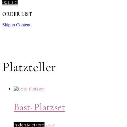
0
0,00
€
ORDER LIST
Skip to Content
Platzteller
Bast-Platzset
In den Mietkorb
1,80
€