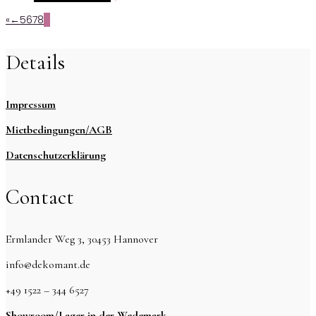
«
←
5
6
7
8
9
Details
Impressum
Mietbedingungen/AGB
Datenschutzerklärung
Contact
Ermlander Weg 3, 30453 Hannover
info@dekomant.de
+49 1522 – 344 6527
Showroom/Lager in der Wedemark