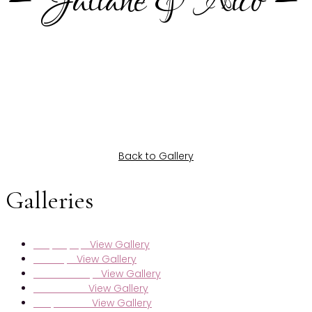
– Juliane & Nico –
Back to Gallery
Galleries
View Gallery
Nadja & Jasper
View Gallery
Selda & Jan
View Gallery
Sarah & Kristijan
View Gallery
Lara & Moritz
View Gallery
Svenja & Niclas