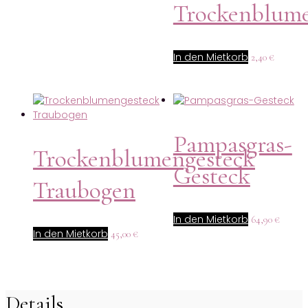
Trockenblum
In den Mietkorb
2,40
€
Pampasgras-
Trockenblumengesteck
Gesteck
Traubogen
In den Mietkorb
64,90
€
In den Mietkorb
45,00
€
Details