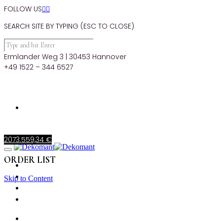
FOLLOW US


SEARCH SITE BY TYPING (ESC TO CLOSE)
Ermlander Weg 3 | 30453 Hannover
+49 1522 – 344 6527
207
3.559,34
€
ORDER LIST
STARTSEITE
PRODUKTE
Skip to Content
MIETKORB
CHECKOUT
STARTSEITE