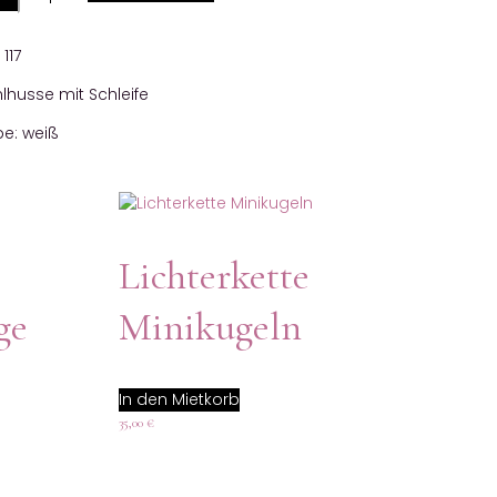
:
117
hlhusse mit Schleife
be: weiß
Lichterkette
ge
Minikugeln
In den Mietkorb
35,00
€