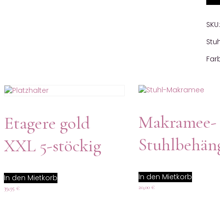
SKU
Stu
Far
Makramee-
Etagere gold
Stuhlbehän
XXL 5-stöckig
In den Mietkorb
In den Mietkorb
20,00
€
39,95
€