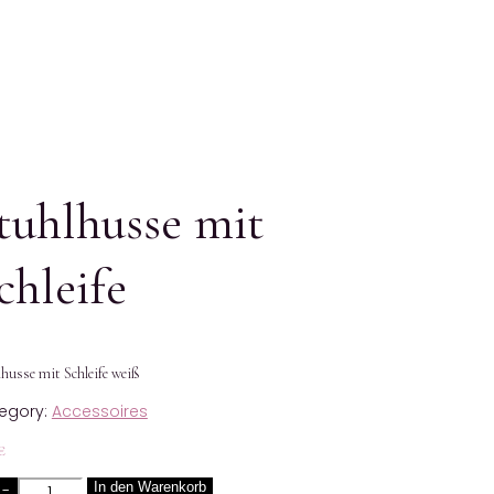
tuhlhusse mit
chleife
husse mit Schleife weiß
egory:
Accessoires
€
Quantity
In den Warenkorb