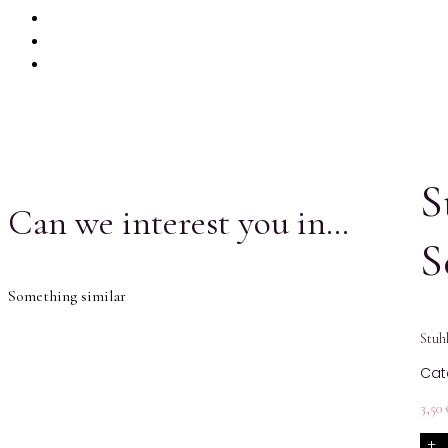
PRODUKTE
MIETKORB
CHECKOUT
S
Can we interest you in…
S
Something similar
Stuhl
Cat
3,50