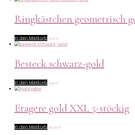
Ringkästchen geometrisch g
In den Mietkorb
7,00
€
Besteck schwarz-gold
In den Mietkorb
3,40
€
Etagere gold XXL 5-stöckig
In den Mietkorb
39,95
€