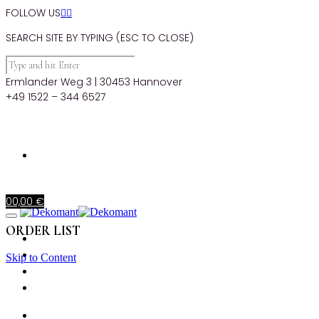
FOLLOW US


SEARCH SITE BY TYPING (ESC TO CLOSE)
Ermlander Weg 3 | 30453 Hannover
+49 1522 – 344 6527
0
0,00
€
ORDER LIST
STARTSEITE
PRODUKTE
Skip to Content
MIETKORB
CHECKOUT
STARTSEITE