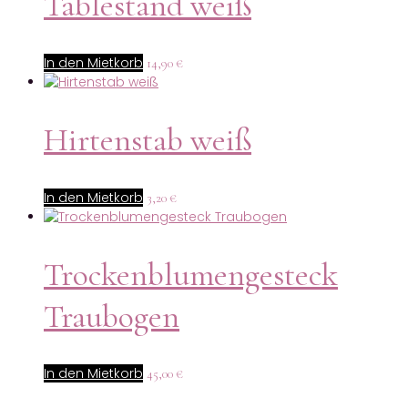
Tablestand weiß
In den Mietkorb
14,90
€
Hirtenstab weiß
In den Mietkorb
3,20
€
Trockenblumengesteck
Traubogen
In den Mietkorb
45,00
€