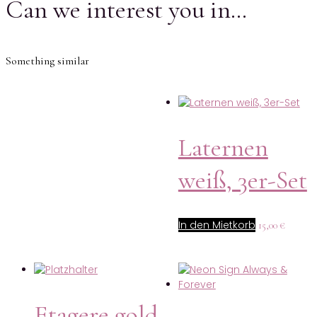
Can we interest you in…
Something similar
Laternen
weiß, 3er-Set
In den Mietkorb
15,00
€
Etagere gold