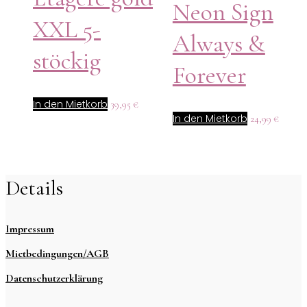
Neon Sign
XXL 5-
Always &
stöckig
Forever
In den Mietkorb
39,95
€
In den Mietkorb
24,99
€
Details
Impressum
Mietbedingungen/AGB
Datenschutzerklärung