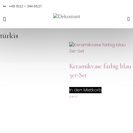
0
0,00
€
+49 1522 – 344 6527
ORDER LIST
türkis
Keramikvase farbig blau
3er-Set
In den Mietkorb
5,90
€