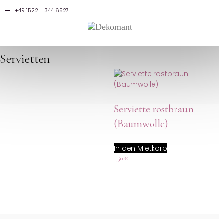
0
0,00
€
+49 1522 – 344 6527
ORDER LIST
Servietten
Serviette rostbraun
(Baumwolle)
In den Mietkorb
1,50
€