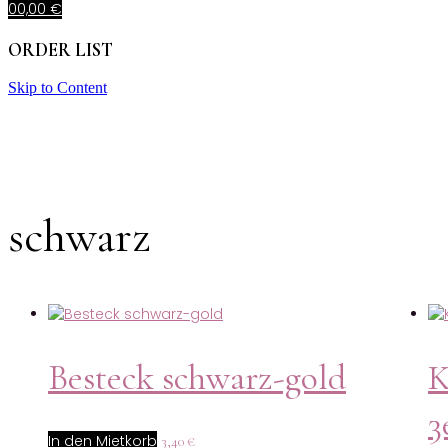
0
0,00
€
ORDER LIST
Skip to Content
schwarz
Besteck schwarz-gold
K
3
In den Mietkorb
3,40
€