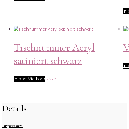
In
Tischnummer Acryl
V
satiniert schwarz
In
In den Mietkorb
2,70
€
Details
Impressum