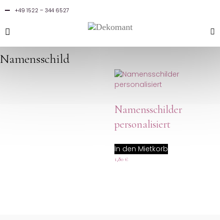
0
0,00
€
+49 1522 – 344 6527
ORDER LIST
Namensschild
Namensschilder
personalisiert
In den Mietkorb
1,80
€