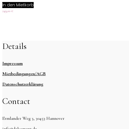
In den Mietkorb
249,00
€
Details
Impressum
Mietbedingungen/AGB
Datenschutzerklärung
Contact
Ermlander Weg 3, 30453 Hannover
info@dekomant.de