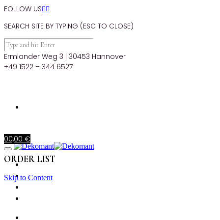
FOLLOW US


SEARCH SITE BY TYPING (ESC TO CLOSE)
Ermlander Weg 3 | 30453 Hannover
+49 1522 – 344 6527
0
0,00
€
ORDER LIST
STARTSEITE
PRODUKTE
Skip to Content
MIETKORB
CHECKOUT
STARTSEITE