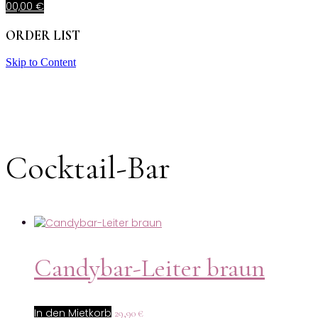
0
0,00
€
ORDER LIST
Skip to Content
Cocktail-Bar
Candybar-Leiter braun
In den Mietkorb
29,90
€